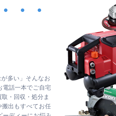
・・・
！
量が多い」そんなお
お電話一本でご自宅
買取・回収・処分ま
や搬出もすべてお任
ピーディーにお悩み