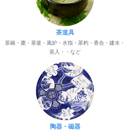
茶道具
茶碗・棗・茶釜・風炉・水指・茶杓・香合・建水・
茶入・・など
陶器・磁器