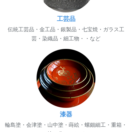
工芸品
伝統工芸品・金工品・銀製品・七宝焼・ガラス工
芸・染織品・細工物・・など
漆器
輪島塗・会津塗・山中塗・蒔絵・螺鈿細工・重箱・