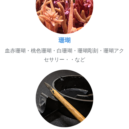
珊瑚
血赤珊瑚・桃色珊瑚・白珊瑚・珊瑚彫刻・珊瑚アク
セサリー・・など