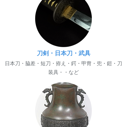
刀剣・日本刀・武具
日本刀・脇差・短刀・拵え・鍔・甲冑・兜・鎧・刀
装具・・など